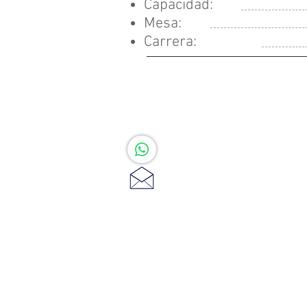
Capacidad:
Mesa:
Carrera:
​(871) 3478984
ventasmaqses@gmail.c