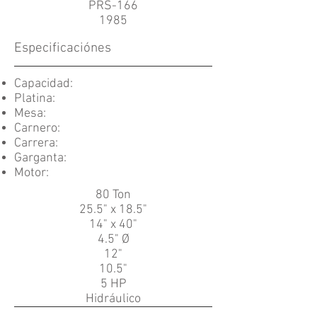
PRS-166
1985
Especificaciónes
Capacidad:
Platina:
Mesa:
Carnero:
Carrera:
Garganta:
Motor:
80 Ton
25.5" x 18.5"
14" x 40"
4.5" Ø
12"
10.5"
5 HP
Hidráulico