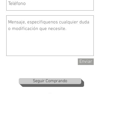
Enviar
Seguir Comprando
​(871)
3478984
ventasmaqses@gmail.com