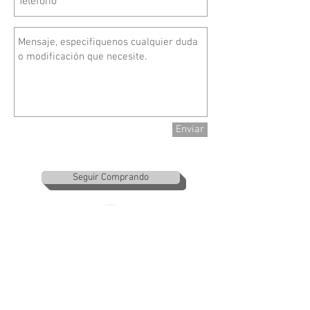
Enviar
Seguir Comprando
​(871)
3478984
ventasmaqses@gmail.com