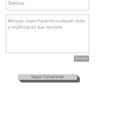
Enviar
Seguir Comprando
​(871)
3478984
ventasmaqses@gmail.com